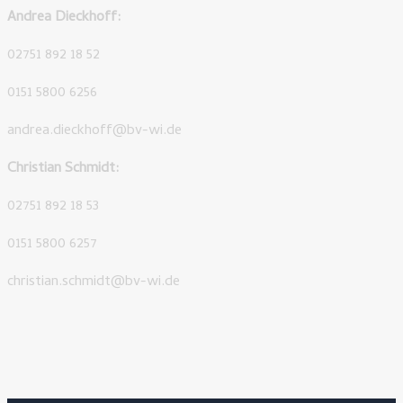
Andrea Dieckhoff:
02751 892 18 52
0151 5800 6256
andrea.dieckhoff@bv-wi.de
Christian Schmidt:
02751 892 18 53
0151 5800 6257
christian.schmidt@bv-wi.de