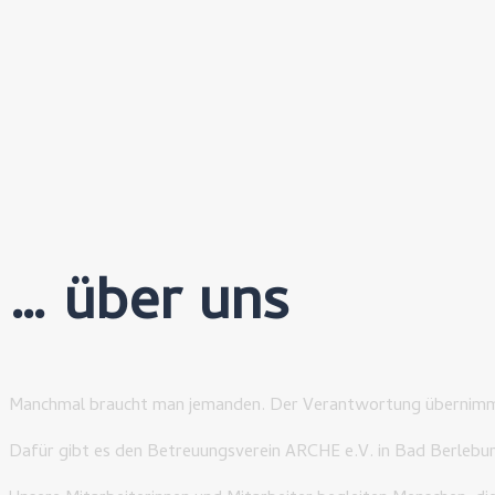
… über uns
Manchmal braucht man jemanden. Der Verantwortung übernimmt.
Dafür gibt es den Betreuungsverein ARCHE e.V. in Bad Berlebur