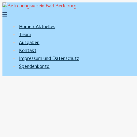
Zum
Inhalt
Menü
springen
umschalten
Home / Aktuelles
Team
Aufgaben
Kontakt
Impressum und Datenschutz
Spendenkonto